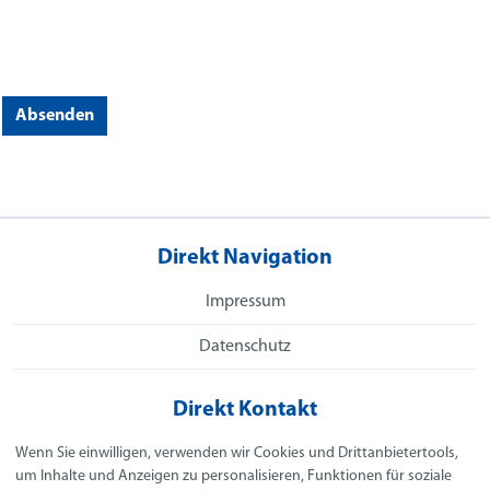
Absenden
Direkt Navigation
Impressum
Datenschutz
Direkt Kontakt
SeKa GmbH
Wenn Sie einwilligen, verwenden wir Cookies und Drittanbietertools,
Heinrich-Haanen-Straße 19b
um Inhalte und Anzeigen zu personalisieren, Funktionen für soziale