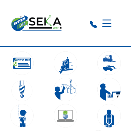
Nettetal:
+49 174 1923768