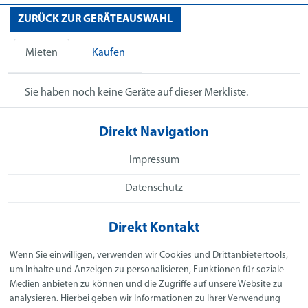
ZURÜCK ZUR GERÄTEAUSWAHL
Mieten
Kaufen
Sie haben noch keine Geräte auf dieser Merkliste.
Direkt Navigation
Impressum
Datenschutz
Direkt Kontakt
SeKa GmbH
Wenn Sie einwilligen, verwenden wir Cookies und Drittanbietertools,
Heinrich-Haanen-Straße 19b
um Inhalte und Anzeigen zu personalisieren, Funktionen für soziale
41334 Nettetal
Medien anbieten zu können und die Zugriffe auf unsere Website zu
analysieren. Hierbei geben wir Informationen zu Ihrer Verwendung
Telefon:
+491741923768